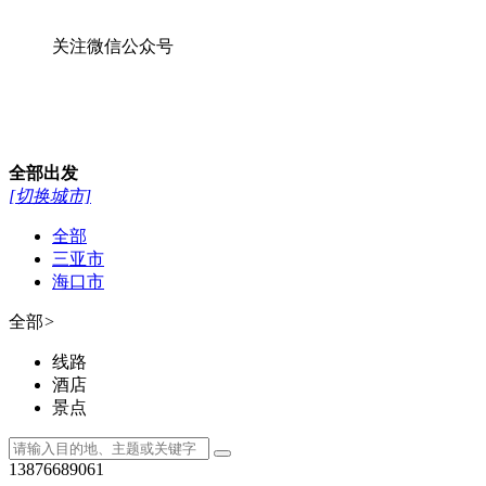
关注微信公众号
全部
出发
[切换城市]
全部
三亚市
海口市
全部
>
线路
酒店
景点
13876689061