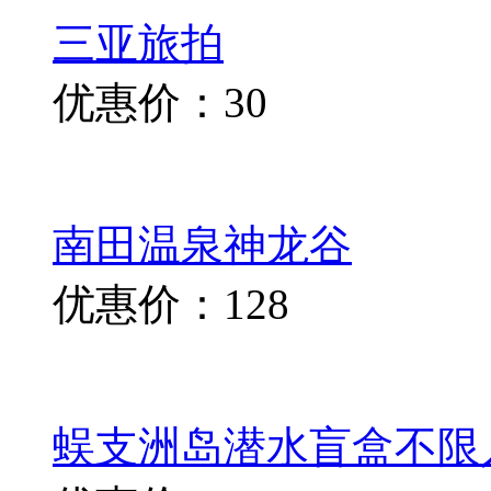
三亚旅拍
优惠价：30
南田温泉神龙谷
优惠价：128
蜈支洲岛潜水盲盒不限