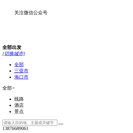
关注微信公众号
全部
出发
[切换城市]
全部
三亚市
海口市
全部
>
线路
酒店
景点
13876689061