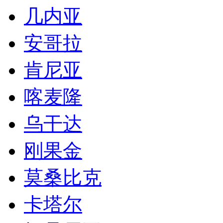
几内亚
安哥拉
肯尼亚
喀麦隆
乌干达
刚果金
莫桑比克
卡塔尔