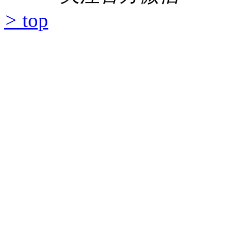
>
top