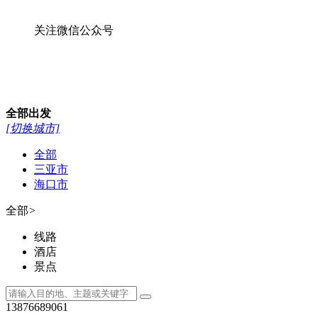
关注微信公众号
全部
出发
[切换城市]
全部
三亚市
海口市
全部
>
线路
酒店
景点
13876689061