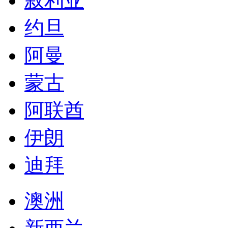
叙利亚
约旦
阿曼
蒙古
阿联酋
伊朗
迪拜
澳洲