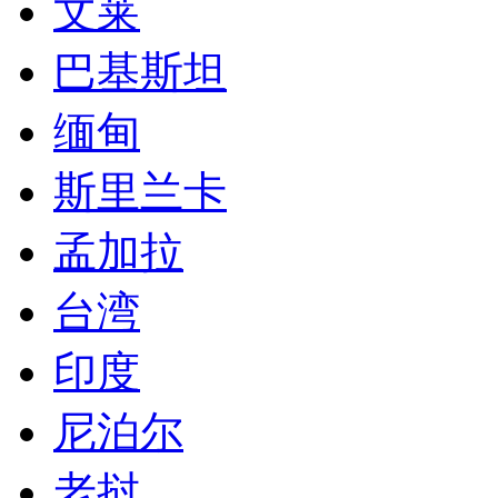
文莱
巴基斯坦
缅甸
斯里兰卡
孟加拉
台湾
印度
尼泊尔
老挝