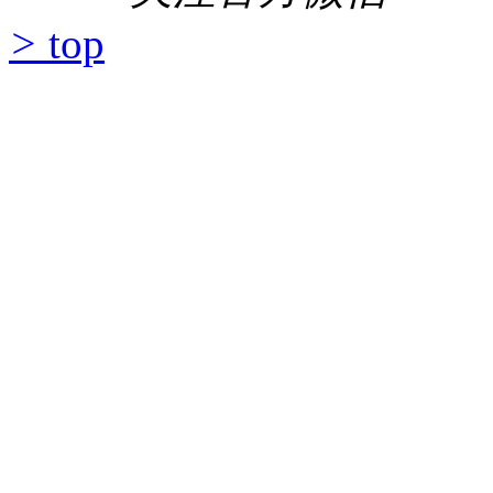
>
top