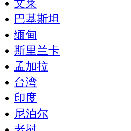
文莱
巴基斯坦
缅甸
斯里兰卡
孟加拉
台湾
印度
尼泊尔
老挝