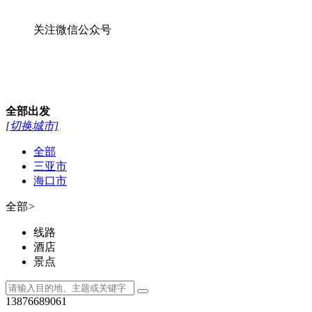
关注微信公众号
全部
出发
[切换城市]
全部
三亚市
海口市
全部
>
线路
酒店
景点
13876689061