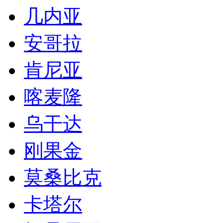
几内亚
安哥拉
肯尼亚
喀麦隆
乌干达
刚果金
莫桑比克
卡塔尔