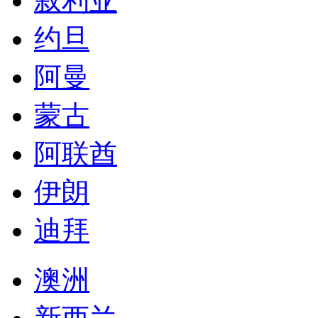
叙利亚
约旦
阿曼
蒙古
阿联酋
伊朗
迪拜
澳洲