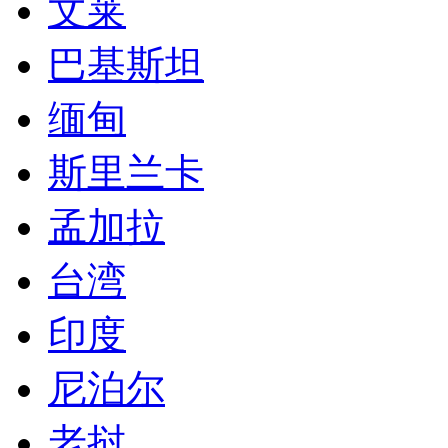
文莱
巴基斯坦
缅甸
斯里兰卡
孟加拉
台湾
印度
尼泊尔
老挝