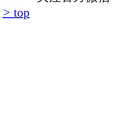
>
top