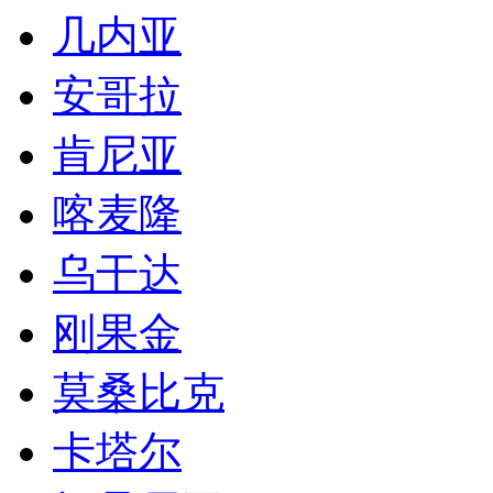
几内亚
安哥拉
肯尼亚
喀麦隆
乌干达
刚果金
莫桑比克
卡塔尔