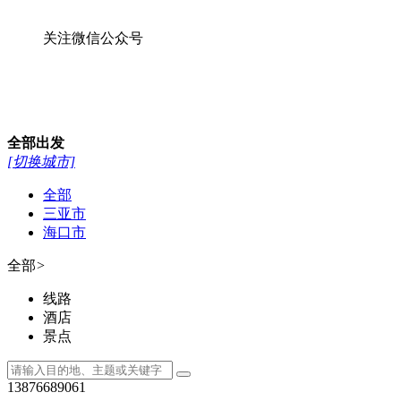
关注微信公众号
全部
出发
[切换城市]
全部
三亚市
海口市
全部
>
线路
酒店
景点
13876689061