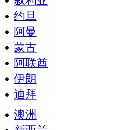
叙利亚
约旦
阿曼
蒙古
阿联酋
伊朗
迪拜
澳洲