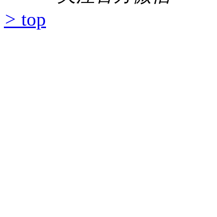
>
top