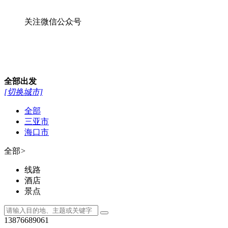
关注微信公众号
全部
出发
[切换城市]
全部
三亚市
海口市
全部
>
线路
酒店
景点
13876689061