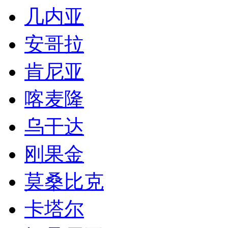
几内亚
安哥拉
肯尼亚
喀麦隆
乌干达
刚果金
莫桑比克
卡塔尔