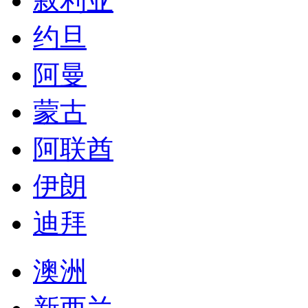
叙利亚
约旦
阿曼
蒙古
阿联酋
伊朗
迪拜
澳洲