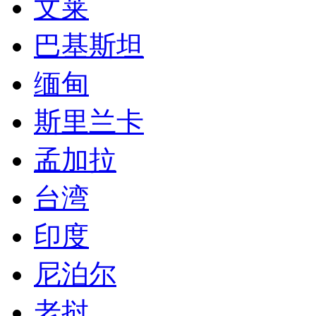
文莱
巴基斯坦
缅甸
斯里兰卡
孟加拉
台湾
印度
尼泊尔
老挝