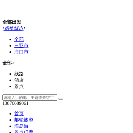
全部
出发
[切换城市]
全部
三亚市
海口市
全部
>
线路
酒店
景点
13876689061
首页
邮轮旅游
海岛游
景点门票