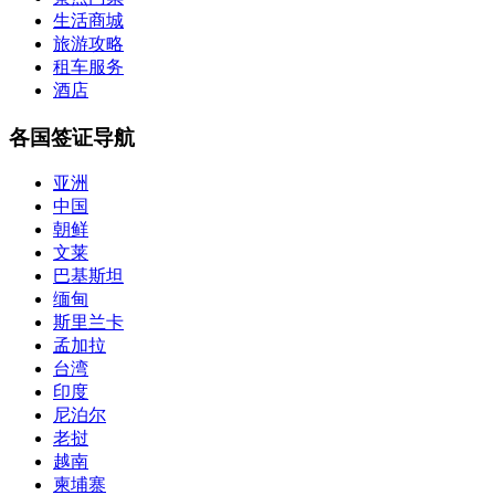
生活商城
旅游攻略
租车服务
酒店
各国签证导航
亚洲
中国
朝鲜
文莱
巴基斯坦
缅甸
斯里兰卡
孟加拉
台湾
印度
尼泊尔
老挝
越南
柬埔寨