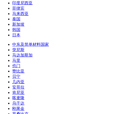
印度尼西亚
菲律宾
马来西亚
泰国
新加坡
韩国
日本
中东及简单材料国家
突尼斯
马达加斯加
马里
也门
赞比亚
贝宁
几内亚
安哥拉
肯尼亚
喀麦隆
乌干达
刚果金
莫桑比克