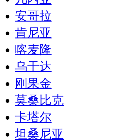
安哥拉
肯尼亚
喀麦隆
乌干达
刚果金
莫桑比克
卡塔尔
坦桑尼亚