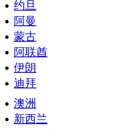
约旦
阿曼
蒙古
阿联酋
伊朗
迪拜
澳洲
新西兰